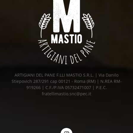
ARTIGIANI DEL PANE F.LLI MASTIO S.R.L. | Via Danilo
Stiepovich 287/291 cap 00121 - Roma (RM) | N.REA RM-
919266 | C.F./P.IVA 05732471007 | P.E.C.
fratellimastio.snc@pec.it