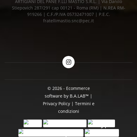
ARTIGIANI DEL PANE F.LLI MASTIO S.R.L. | Via Danilo
Stiepovich 287/291 cap 00121 - Roma (RM) | N.REA RM-
919266 | C.F./P.IVA 05732471007 | P.E.C.
fratellimastio.snc@pec.it
© 2026 - Ecommerce
software by B.A.LAB™
|
Privacy Policy
|
Termini e
condizioni