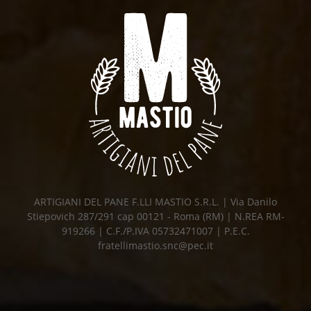
ARTIGIANI DEL PANE F.LLI MASTIO S.R.L. | Via Danilo
Stiepovich 287/291 cap 00121 - Roma (RM) | N.REA RM-
919266 | C.F./P.IVA 05732471007 | P.E.C.
fratellimastio.snc@pec.it